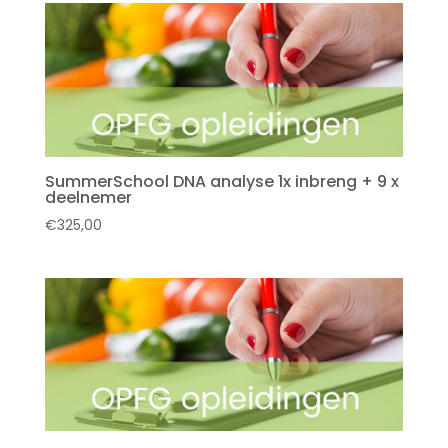
SummerSchool DNA analyse 1x inbreng + 9 x
deelnemer
€
325,00