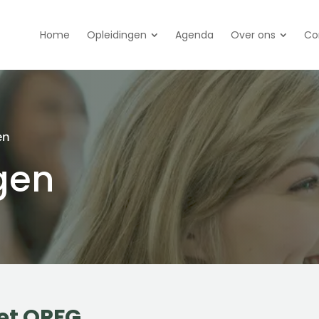
Home
Opleidingen
Agenda
Over ons
Co
en
gen
het OPFG