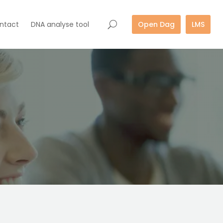
ntact
DNA analyse tool
Open Dag
LMS