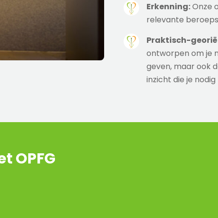
Erkenning:
Onze op
relevante beroeps
Praktisch-georië
ontworpen om je ni
geven, maar ook d
inzicht die je nodi
het OPFG