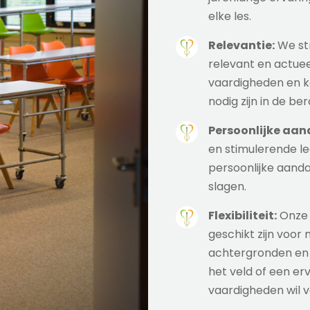
elke les.
Relevantie:
We st
relevant en actuee
vaardigheden en k
nodig zijn in de be
Persoonlijke aan
en stimulerende le
persoonlijke aandach
slagen.
Flexibiliteit:
Onze 
geschikt zijn voor
achtergronden en d
het veld of een erv
vaardigheden wil 