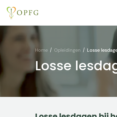
Home
/
Opleidingen
/
Losse lesdag
Losse lesda
Losse lesdagen bij 