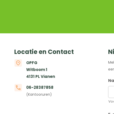
Locatie en Contact
N
Mel
OPFG
een
Witboom 1
4131 PL Vianen
N
06-28387858
(Kantooruren)
Vo