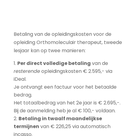
therapeut
-
2e
jaar
Betaling van de opleidingskosten voor de
aantal
opleiding Orthomoleculair therapeut, tweede
lesjaar kan op twee manieren:
P
er direct volledige betaling
van de
resterende
opleidingskosten € 2.595,- via
iDeal.
Je ontvangt een factuur voor het betaalde
bedrag.
Het totaalbedrag van het 2e jaar is € 2.695,-.
Bij de aanmelding heb je al € 100,- voldaan.
Betaling in twaalf maandelijkse
termijnen
van € 226,25 via automatisch
incasso.