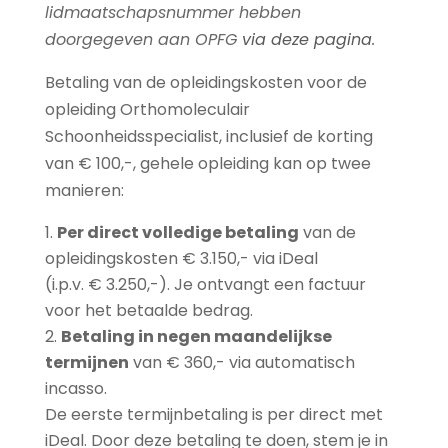
lidmaatschapsnummer hebben
2023
doorgegeven aan OPFG
via deze pagina
.
aantal
Betaling van de opleidingskosten voor de
opleiding Orthomoleculair
Schoonheidsspecialist, inclusief de korting
van € 100,-, gehele opleiding kan op twee
manieren:
Per direct volledige betaling
van de
opleidingskosten € 3.150,- via iDeal
(i.p.v. € 3.250,-). Je ontvangt een factuur
voor het betaalde bedrag.
Betaling in negen maandelijkse
termijnen
van € 360,- via automatisch
incasso.
De eerste termijnbetaling is per direct met
iDeal. Door deze betaling te doen, stem je in