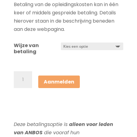
Betaling van de opleidingskosten kan in één
keer of middels gespreide betaling. Details
hierover staan in de beschrijving beneden
aan deze webpagina.
Wijze van
betaling
Opleiding
Aanmelden
Orthomoleculair
Schoonheidsspecialist-
hele
opleiding
voor
Deze betalingsoptie is
alleen voor leden
leden
van ANBOS
die vooraf hun
ANBOS/CIDESCO