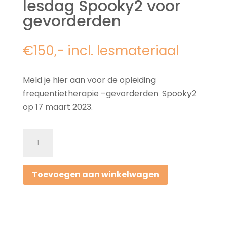
lesdag Spooky2 voor
gevorderden
€150,- incl. lesmateriaal
Meld je hier aan voor de opleiding
frequentietherapie –gevorderden Spooky2
op 17 maart 2023.
Opleiding
frequentietherapie
–
Toevoegen aan winkelwagen
lesdag
Spooky2
voor
gevorderden