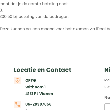
ent dat je de eerste betaling doet.
3.
 300,50 bij betaling van de bedragen.
Deze kunnen ca. een maand voor het examen via iDeal be
Locatie en Contact
N
Mel
OPFG
een
Witboom 1
4131 PL Vianen
N
06-28387858