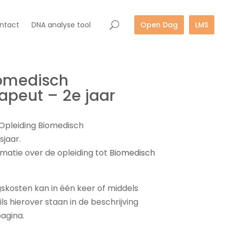
ntact
DNA analyse tool
Open Dag
LMS
iomedisch
peut – 2e jaar
 Opleiding Biomedisch
sjaar.
rmatie over de opleiding tot
Biomedisch
gskosten kan in één keer of middels
ls hierover staan in de beschrijving
agina.