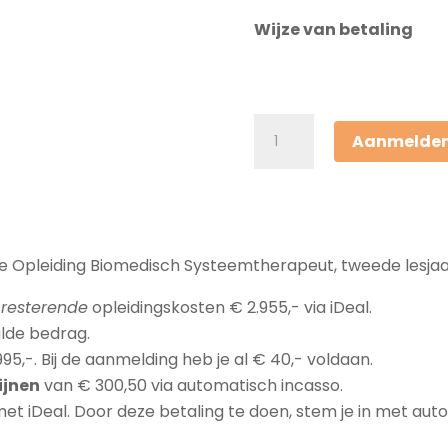
Wijze van betaling
Opleiding
Aanmelde
Biomedisch
Systeemtherapeut
-
2e
jaar
de Opleiding Biomedisch Systeemtherapeut, tweede lesja
aantal
e
resterende
opleidingskosten € 2.955,- via iDeal.
lde bedrag.
95,-. Bij de aanmelding heb je al € 40,- voldaan.
ijnen
van € 300,50 via automatisch incasso.
 met iDeal. Door deze betaling te doen, stem je in met au