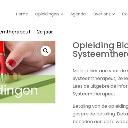
Home
Opleidingen
Agenda
Over ons
Co
emtherapeut – 2e jaar
Opleiding B
Systeemthera
Meld je hier aan voor de
Systeemtherapeut, 2e le
Lees de uitgebreide info
Systeemtherapeut
.
Betaling van de opleidin
gespreide betaling. Detai
beneden aan deze webp