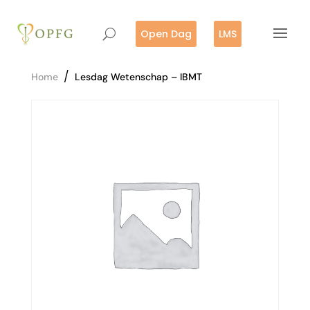
Open Dag
LMS
/
Home
Lesdag Wetenschap – IBMT