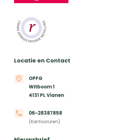
Locatie en Contact
OPFG
Witboom 1
4131 PL Vianen
06-28387858
(Kantooruren)
Nieuwsbrief