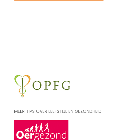
Sulfatie,
7
april
2023,
Yvonne
van
Stigt
aantal
MEER TIPS OVER LEEFSTIJL EN GEZONDHEID