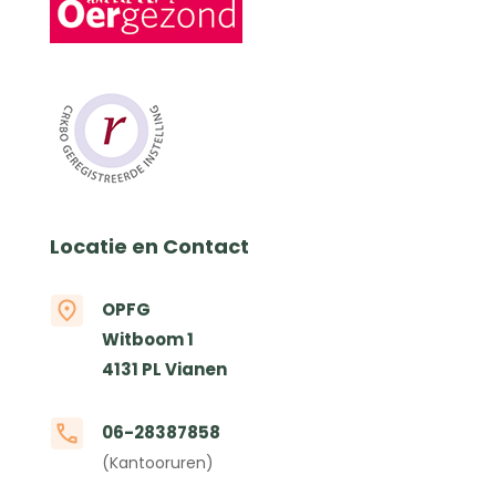
Locatie en Contact
OPFG
Witboom 1
4131 PL Vianen
06-28387858
(Kantooruren)