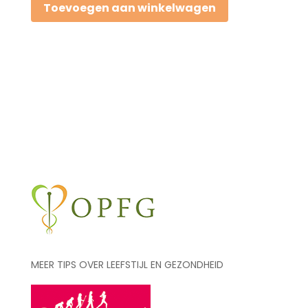
Toevoegen aan winkelwagen
de
huid
voor
schoonheidsspecialisten,
23
mei
2022,
Erik-
Alexander
Richter
aantal
MEER TIPS OVER LEEFSTIJL EN GEZONDHEID