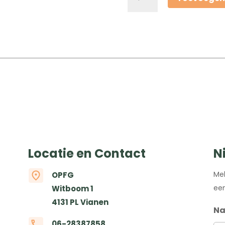
Celgezondheid,
25
maart
2022,
Erik
Alexander
Richter
aantal
Locatie en Contact
N
Mel
OPFG
een
Witboom 1
4131 PL Vianen
N
06-28387858