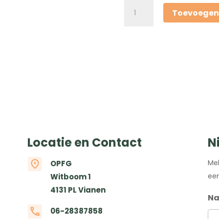
Lesdag
Toevoegen
Behandeltechnieken
en
werkingsmechanismen
van
de
huid
Selma
van
Asselt
aantal
Locatie en Contact
N
Mel
OPFG
een
Witboom 1
4131 PL Vianen
N
06-28387858