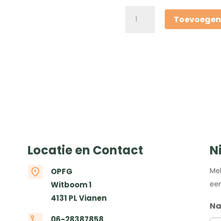
Lesdag
Toevoegen
Aandoeningen
bewegingsapparaat
aantal
Locatie en Contact
N
Mel
OPFG
een
Witboom 1
4131 PL Vianen
N
06-28387858