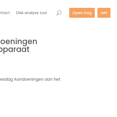
ntact
DNA analyse tool
Open Dag
LMS
doeningen
pparaat
e lesdag Aandoeningen aan het