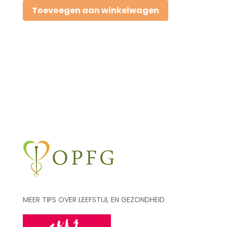
Toevoegen aan winkelwagen
jaar-
Basis
spijsvertering,
darmen,
structuur
en
opbouw
van
de
darm,
microbioom
aantal
MEER TIPS OVER LEEFSTIJL EN GEZONDHEID