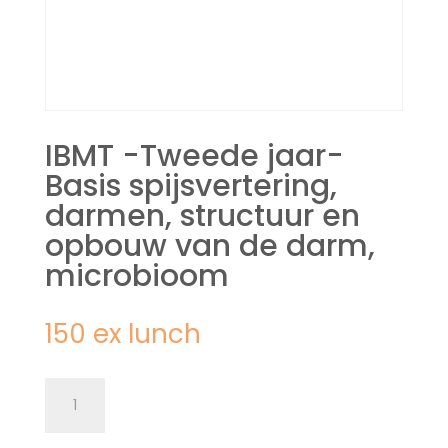
IBMT -Tweede jaar-
Basis spijsvertering,
darmen, structuur en
opbouw van de darm,
microbioom
150 ex lunch
IBMT
-
Tweede