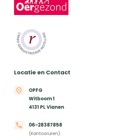
Locatie en Contact
OPFG
Witboom 1
4131 PL Vianen
06-28387858
(Kantooruren)