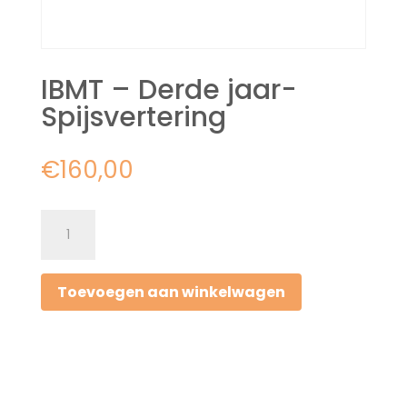
IBMT – Derde jaar-
Spijsvertering
€
160,00
IBMT
-
Derde
Toevoegen aan winkelwagen
jaar-
Spijsvertering
aantal