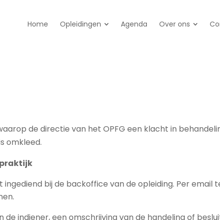
Home
Opleidingen
Agenda
Over ons
Co
waarop de directie van het OPFG een klacht in behandeli
s omkleed.
praktijk
ngediend bij de backoffice van de opleiding. Per email t
nen.
 de indiener, een omschrijving van de handeling of bes