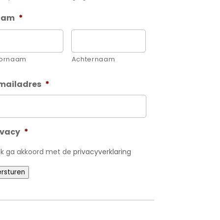
aam
*
ornaam
Achternaam
mailadres
*
ivacy
*
Ik ga akkoord met de
privacyverklaring
rsturen