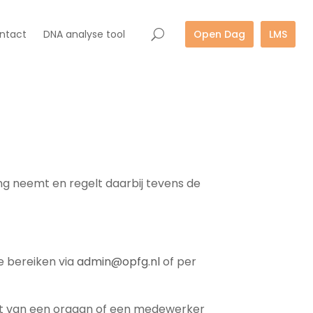
ntact
DNA analyse tool
Open Dag
LMS
ng neemt en regelt daarbij tevens de
e bereiken via
admin@opfg.nl
of per
luit van een orgaan of een medewerker