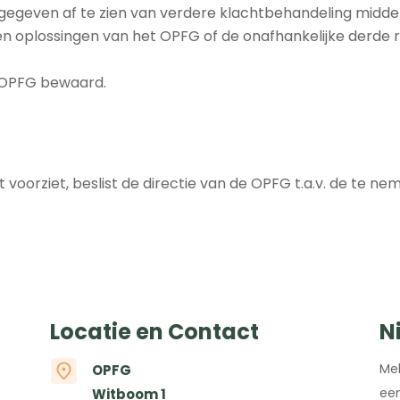
t gegeven af te zien van verdere klachtbehandeling middel
n oplossingen van het OPFG of de onafhankelijke derde rich
 OPFG bewaard.
t voorziet, beslist de directie van de OPFG t.a.v. de te n
Locatie en Contact
N
Mel
OPFG
een
Witboom 1