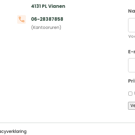
4131 PL Vianen
N
06-28387858
(Kantooruren)
Vo
E-
Pr
Ve
acyverklaring