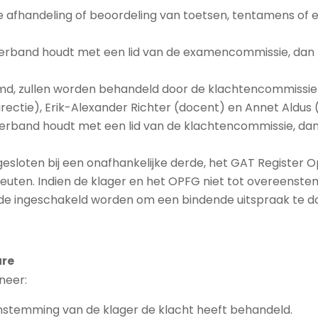
e afhandeling of beoordeling van toetsen, tentamens of
 verband houdt met een lid van de examencommissie, dan z
md, zullen worden behandeld door de klachtencommissie 
rectie), Erik-Alexander Richter (docent) en Annet Aldus 
verband houdt met een lid van de klachtencommissie, dan
sloten bij een onafhankelijke derde, het GAT Register O
peuten. Indien de klager en het OPFG niet tot overeens
erde ingeschakeld worden om een bindende uitspraak te d
ure
neer:
nstemming van de klager de klacht heeft behandeld.