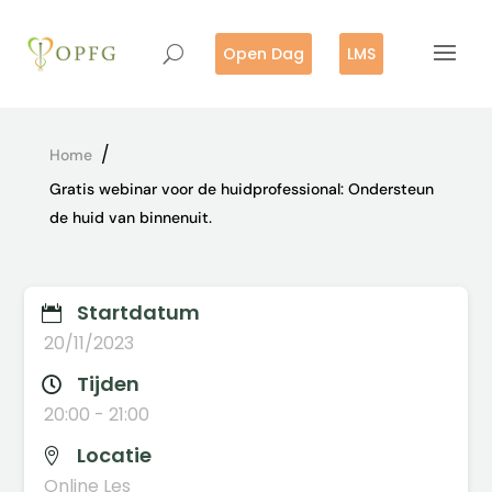
Open Dag
LMS
/
Home
Gratis webinar voor de huidprofessional: Ondersteun
de huid van binnenuit.
Startdatum

20/11/2023
Tijden

20:00 - 21:00
Locatie

Online Les