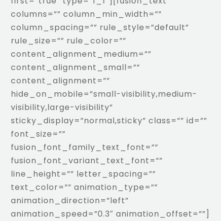
first=”true” type=”1_1″][fusion_text
columns=”” column_min_width=””
column_spacing=”” rule_style=”default”
rule_size=”” rule_color=””
content_alignment_medium=””
content_alignment_small=””
content_alignment=””
hide_on_mobile=”small-visibility,medium-
visibility,large-visibility”
sticky_display=”normal,sticky” class=”” id=””
font_size=””
fusion_font_family_text_font=””
fusion_font_variant_text_font=””
line_height=”” letter_spacing=””
text_color=”” animation_type=””
animation_direction=”left”
animation_speed=”0.3″ animation_offset=””]