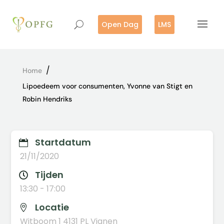
Open Dag
LMS
/
Home
Lipoedeem voor consumenten, Yvonne van Stigt en
Robin Hendriks
Startdatum

21/11/2020
Tijden

13:30 - 17:00
Locatie

Witboom 1 4131 PL Vianen