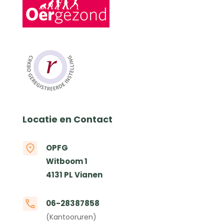
Locatie en Contact
OPFG
Witboom 1
4131 PL Vianen
06-28387858
(Kantooruren)