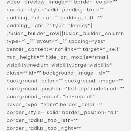
video_preview_image=”” border_color=””
border_style=”solid” padding_top=””
padding_bottom=”” padding_left=””
padding_right=”” type=”legacy”]
[fusion_builder_row][fusion_builder_column
type=”1_1″ layout=”1_1″ spacing=”yes”
center_content=”no” link=”” target=”_self”
min_height=”” hide_on_mobile=”small-
visibility,medium-visibility,large-visibility”
class=”” id=”” background_image_id=””
background_color=”” background_image=””
background_position=”left top” undefined=””
background_repeat=”no-repeat”
hover_type=”none” border_color=””
border_style=”solid” border_position=”all”
border_radius_top_left=””
border_radius_top_right=””