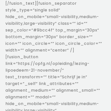
[/fusion_text][fusion_separator
style_type=”single solid”
hide_on_mobile=”small-visibility,medium-
visibility,large-visibility” class=”” id=””
sep_color=”#9bcc4f” top_margin=”30px”
bottom_margin=”30px” border_size=””
icon=”” icon_circle=”” icon_circle_color=””
width=”” alignment=”center” /]
[fusion_button
link=”https://opfg.nl/opleiding/lezing-
lipoedeem-21-november/”
text_transform=”” title=”Schrijf je in”
target=”_self” link_attributes=””
alignment_medium=”” alignment_small=””
alignment=”” modal=””
hide_on_mobile=”small-visibility,medium-
visibility,large-visibility”