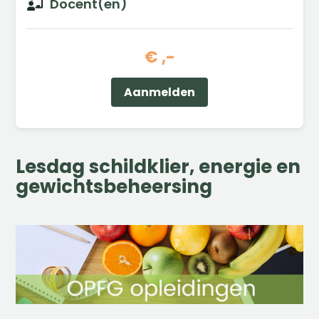
Docent(en)

€ ,-
Aanmelden
Lesdag schildklier, energie en
gewichtsbeheersing