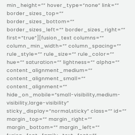
min_height=”” hover_type=”none” link=””
border_sizes_top=””
border_sizes_bottom=””
border_sizes_left=”” border_sizes_right=””
first=”true”][fusion_text columns=””
column_min_width=”” column_spacing=””
rule_style=”” rule_size=”” rule_color=””
hue=”” saturation=”” lightness=”” alpha=””
content_alignment_medium=””
content_alignment_small=””
content_alignment=””
hide_on_mobile=”small-visibility,medium-
visibility,large-visibility”
sticky_display=”normal,sticky” class=”” id=””
margin_top=”” margin_right=””
margin_bottom=”” margin_left=””