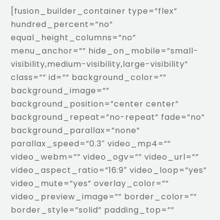
[fusion_builder_container type=”flex”
hundred_percent=”no”
equal_height_columns=”no”
menu_anchor=”” hide_on_mobile=”small-
visibility,medium-visibility,large-visibility”
class=”” id=”” background_color=””
background_image=””
background_position=”center center”
background_repeat=”no-repeat” fade=”no”
background_parallax=”none”
parallax_speed=”0.3″ video_mp4=””
video_webm=”” video_ogv=”” video_url=””
video_aspect_ratio=”16:9″ video_loop=”yes”
video_mute=”yes” overlay_color=””
video_preview_image=”” border_color=””
border_style=”solid” padding_top=””