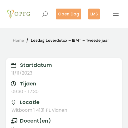
Open Dag
LMS
/
Home
Lesdag Leverdetox – IBMT – Tweede jaar
Startdatum

11/11/2023
Tijden

09:30 - 17:30
Locatie

Witboom 1 4131 PL Vianen
Docent(en)
