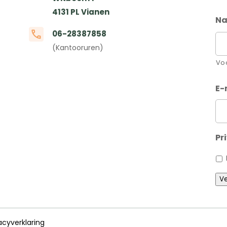
4131 PL Vianen
N
06-28387858
(Kantooruren)
Vo
E-
Pr
Ve
acyverklaring