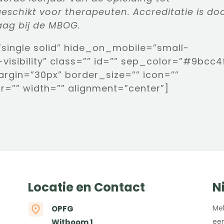
eschikt voor therapeuten. Accreditatie is do
ag bij de MBOG.
”single solid” hide_on_mobile=”small-
ge-visibility” class=”” id=”” sep_color=”#9bcc4
gin=”30px” border_size=”” icon=””
or=”” width=”” alignment=”center”]
Locatie en Contact
N
Mel
OPFG
een
Witboom 1