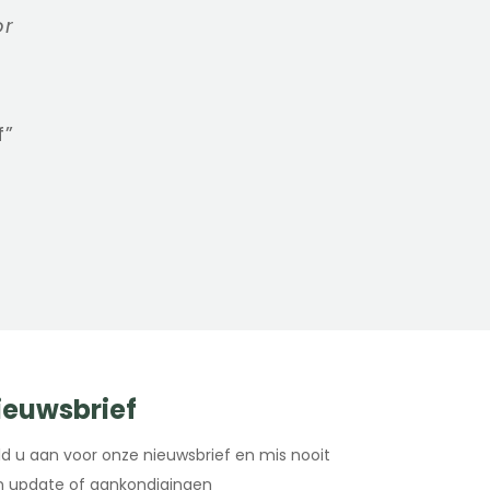
or
f”
ieuwsbrief
d u aan voor onze nieuwsbrief en mis nooit
 update of aankondigingen