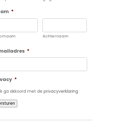
aam
*
ornaam
Achternaam
mailadres
*
ivacy
*
Ik ga akkoord met de
privacyverklaring
rsturen