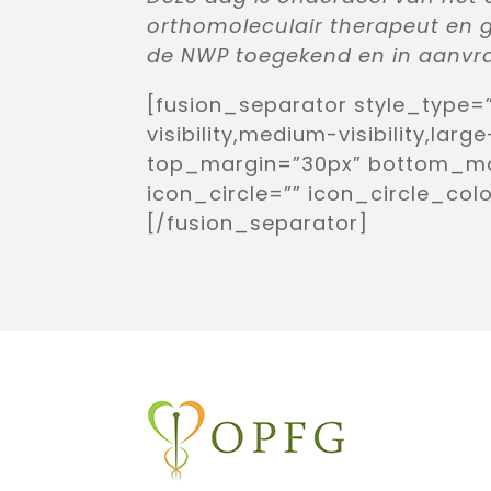
orthomoleculair therapeut en g
de NWP toegekend en in aanvra
[fusion_separator style_type=
visibility,medium-visibility,lar
top_margin=”30px” bottom_mar
icon_circle=”” icon_circle_col
[/fusion_separator]