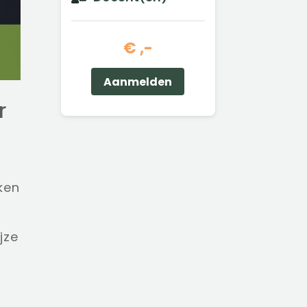
€ ,-
Aanmelden
r
ken
jze