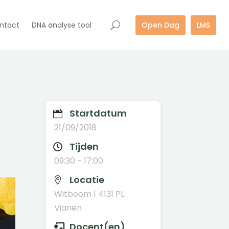
ntact
DNA analyse tool
Open Dag
LMS
Startdatum

21/09/2018
Tijden

09:30 - 17:00
Locatie

Witboom 1 4131 PL
Vianen
Docent(en)
