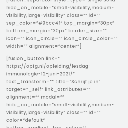
hide_on_mobile=”small-visibility,medium-
visibility,large-visibility” class=”” id=””
sep_color=”#9bcc4f” top_margin=”30px”
bottom_margin=”30px” border_size=””
icon=”” icon_circle=”” icon_circle_color=””
width=”” alignment=”center”]
[fusion_button link=”
https://opfg.nl/opleiding/lesdag-
immunologie-12-juni-2021/
“
text_transform=”” title=”Schrijf je in”
target=”_self” link_attributes=””
alignment=”” modal=””
hide_on_mobile=”small-visibility,medium-
visibility,large-visibility” class=”” id=””
color=”default”
button_gradient_top_color=””