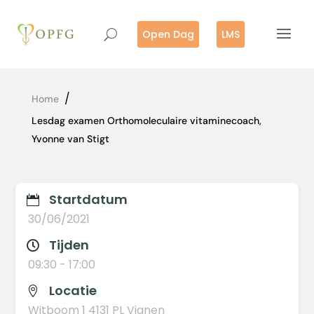
Open Dag
LMS
/
Home
Lesdag examen Orthomoleculaire vitaminecoach,
Yvonne van Stigt
Startdatum

30/06/2021
Tijden

09:30 - 17:00
Locatie

Witboom 1 4131 PL Vianen