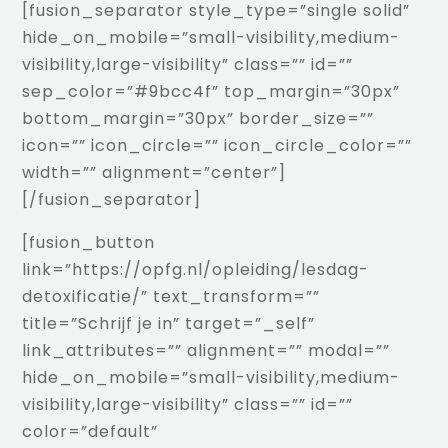
[fusion_separator style_type=”single solid”
hide_on_mobile=”small-visibility,medium-
visibility,large-visibility” class=”” id=””
sep_color=”#9bcc4f” top_margin=”30px”
bottom_margin=”30px” border_size=””
icon=”” icon_circle=”” icon_circle_color=””
width=”” alignment=”center”]
[/fusion_separator]
[fusion_button
link=”https://opfg.nl/opleiding/lesdag-
detoxificatie/” text_transform=””
title=”Schrijf je in” target=”_self”
link_attributes=”” alignment=”” modal=””
hide_on_mobile=”small-visibility,medium-
visibility,large-visibility” class=”” id=””
color=”default”